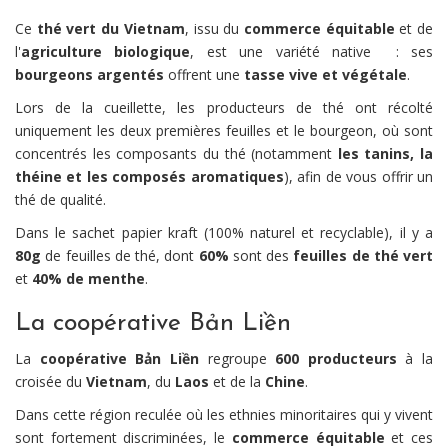
Ce
thé vert du Vietnam
, issu du
commerce équitable
et de
l'
agriculture biologique
,
est une variété native : ses
bourgeons argentés
offrent une
tasse vive et végétale
.
Lors de la cueillette, les producteurs de thé ont récolté
uniquement les deux premières feuilles et le bourgeon, où sont
concentrés les composants du thé (notamment
les
tanins, la
théine et les composés aromatiques
), afin de vous offrir un
thé de qualité.
Dans le sachet papier kraft (100% naturel et recyclable), il y a
8
0g
de feuilles de thé, dont
60%
sont des
feuilles de thé vert
et
40% de menthe
.
La coopérative Bản Liền
La
coopérative Bản Liền
regroupe
600 producteurs
à la
croisée du
Vietnam
, du
Laos
et de la
Chine
.
Dans cette région reculée où les ethnies minoritaires qui y vivent
sont fortement discriminées, le
commerce équitable
et ces