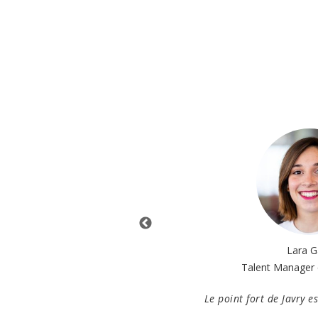
ohez
Lara G
mpora
Talent Manager
s plusieurs mois et toute
Le point fort de Javry e
ie particulièrement le