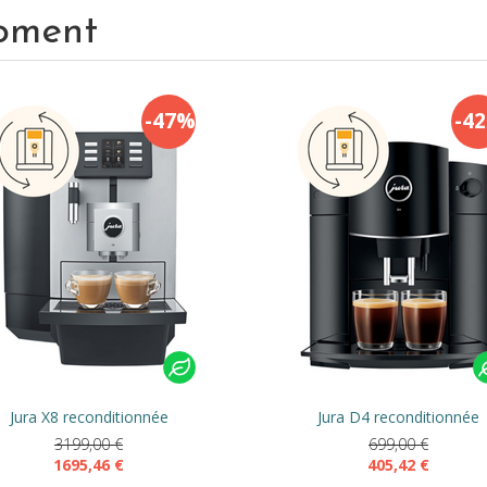
oment
-47%
-4
Jura X8 reconditionnée
Jura D4 reconditionnée
3199,00
€
699,00
€
1695,46
€
405,42
€