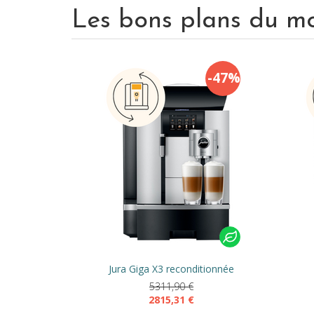
Les bons plans du m
-47%
Jura Giga X3 reconditionnée
5311,90
€
2815,31
€