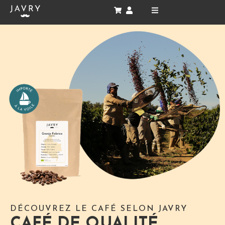
Aller
au
contenu
DÉCOUVREZ LE CAFÉ SELON JAVRY
CAFÉ DE QUALITÉ,