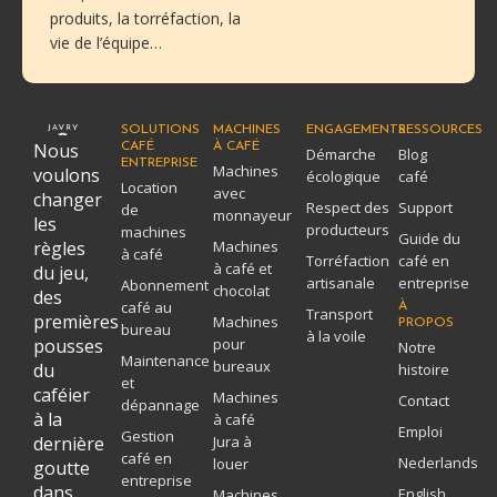
produits, la torréfaction, la
vie de l’équipe…
SOLUTIONS
MACHINES
ENGAGEMENTS
RESSOURCES
Nous
CAFÉ
À CAFÉ
Démarche
Blog
ENTREPRISE
Machines
voulons
écologique
café
Location
avec
changer
Respect des
Support
de
monnayeur
les
producteurs
machines
Guide du
règles
Machines
à café
Torréfaction
café en
à café et
du jeu,
artisanale
entreprise
Abonnement
chocolat
des
café au
À
Transport
premières
Machines
PROPOS
bureau
à la voile
pousses
pour
Notre
Maintenance
bureaux
du
histoire
et
caféier
Machines
Contact
dépannage
à la
à café
Emploi
Gestion
dernière
Jura à
café en
Nederlands
louer
goutte
entreprise
dans
English
Machines