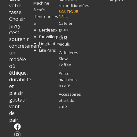
Machine
votre
reconditionnées
à café
tasse.
BOUTIQUE
d’entreprises
CAFÉ
Choisir
à :
Café en
Javry,
grain
Bordeaux
Lyon
c’est
Bruxelles
Montpellier
Café
soutenir
Liège
Nantes
moulu
concrètement
Lille
Paris
un
Cafetières
modèle
Slow
Coffee
où
éthique,
Petites
durabilité
machines
et
à café
plaisir
Accessoires
gustatif
et art du
vont
café
de
pair.
F
I
L
a
n
i