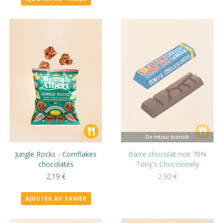
De retour bientôt
Jungle Rocks - Cornflakes
Barre chocolat noir 70%
chocolatés
Tony's Chocolonely
2,19
€
2,90
€
AJOUTER AU PANIER