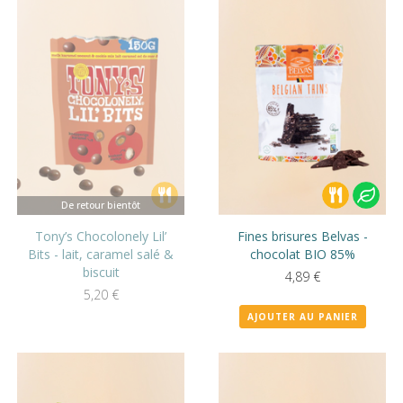
De retour bientôt
Tony’s Chocolonely Lil’
Fines brisures Belvas -
Bits - lait, caramel salé &
chocolat BIO 85%
biscuit
4,89
€
5,20
€
AJOUTER AU PANIER