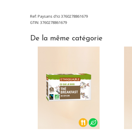
Ref:
Paysans d'Ici
3760278861679
GTIN: 3760278861679
De la même catégorie