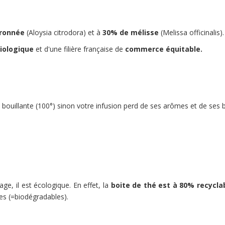
tronnée
(Aloysia citrodora) et à
30% de mélisse
(Melissa officinalis).
biologique
et
d'une filière française de
commerce équitable.
au bouillante (100°) sinon votre infusion perd de ses arômes et de ses b
age, il est écologique. En effet, la
boite de thé est à 80% recycla
les (=biodégradables).