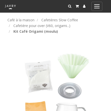
Toggle
navigati
Café à la maison
Cafetières Slow Coffee
Cafetière pour-over (V60, origami...)
Kit Café Origami (moulu)