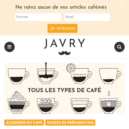
X
Ne ratez aucun de nos articles caféinés
Je m'inscris
Le
blog
Javry
Coffee
Menu
Recherch
ACADÉMIE DU CAFÉ
GUIDES DE PRÉPARATION