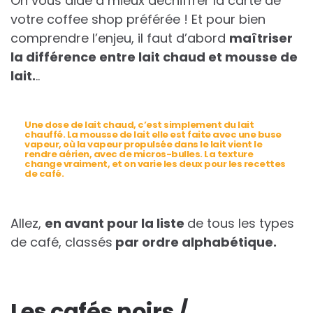
On vous aide à mieux déchiffrer la carte de
votre coffee shop préférée ! Et pour bien
comprendre l’enjeu, il faut d’abord
maîtriser
la différence entre lait chaud et mousse de
lait.
..
Une dose de lait chaud, c’est simplement du lait
chauffé. La mousse de lait elle est faite avec une buse
vapeur, où la vapeur propulsée dans le lait vient le
rendre aérien, avec de micros-bulles. La texture
change vraiment, et on varie les deux pour les recettes
de café.
Allez,
en avant pour la liste
de tous les types
de café, classés
par ordre alphabétique.
Les cafés noirs /