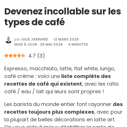
Devenez incollable sur les
types de café
PUBLIÉ
par
JULIE JARRAND
12 MARS 2025
PAR
MISE À JOUR :
25 MAI 2026
4
MINUTES
4.7
(
3
)
Expresso, macchiato, latte, flat white, lungo,
café crème : voici une
liste complète des
recettes de café qui existent
, avec les ratio
café / eau / lait qui leurs sont propres !
Les barista du monde entier font rayonner
des
recettes toujours plus complexes
, avec pour
la plupart de belles décorations en latte art.