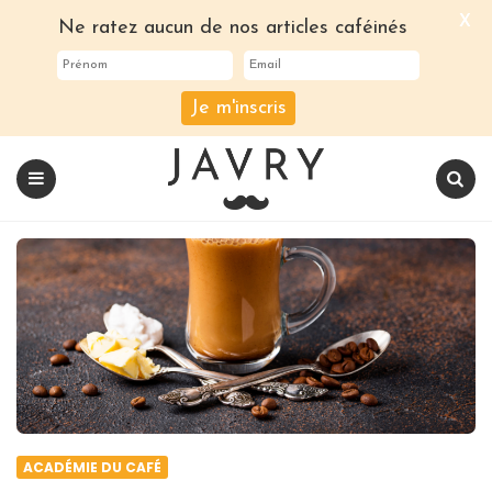
X
Ne ratez aucun de nos articles caféinés
Je m'inscris
Le
blog
Javry
Coffee
Menu
Recherch
ACADÉMIE DU CAFÉ