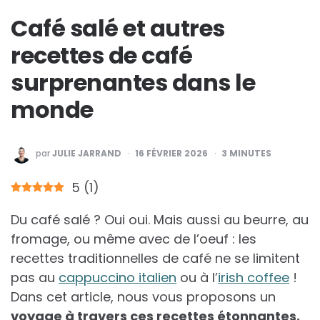
Café salé et autres
recettes de café
surprenantes dans le
monde
PUBLIÉ
par
JULIE JARRAND
16 FÉVRIER 2026
3
MINUTES
PAR
5
(
1
)
Du café salé ? Oui oui. Mais aussi au beurre, au
fromage, ou même avec de l’oeuf : les
recettes traditionnelles de café ne se limitent
pas au
cappuccino italien
ou à l’
irish coffee
!
Dans cet article, nous vous proposons un
voyage à travers ces recettes étonnantes,