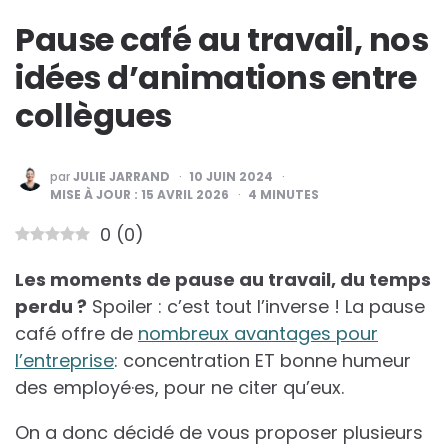
Pause café au travail, nos
idées d’animations entre
collègues
PUBLIÉ
par
JULIE JARRAND
10 JUIN 2024
PAR
MISE À JOUR :
15 AVRIL 2026
4
MINUTES
0
(
0
)
Les moments de pause au travail, du temps
perdu ?
Spoiler : c’est tout l’inverse ! La pause
café offre de
nombreux avantages pour
l’entreprise
: concentration ET bonne humeur
des employé·es, pour ne citer qu’eux.
On a donc décidé de vous proposer plusieurs