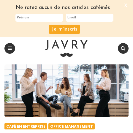
X
Ne ratez aucun de nos articles caféinés
Je m'inscris
Le
blog
Javry
Coffee
Menu
Recherch
CAFÉ EN ENTREPRISE
OFFICE MANAGEMENT