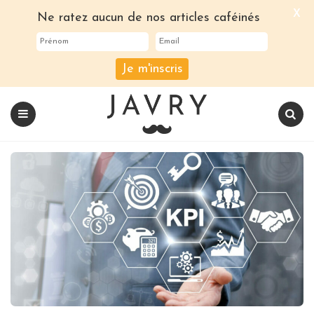
X
Ne ratez aucun de nos articles caféinés
Je m'inscris
Le
blog
Javry
Coffee
Menu
Recherch