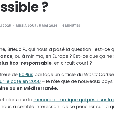
ssible ?
I 2025
MISE À JOUR :
5 MAI 2026
4
MINUTES
é, Brieuc P., qui nous a posé la question : est-ce
rance
, ou à minima, en Europe ? Est-ce que ça ne
plus éco-responsable
, en circuit court ?
frère de
80Plus
partage un article du
World Coffee
ur le café en 2050
– le rôle que de nouveaux pays
ine ou en Méditerranée.
et alors que la
menace climatique qui pèse sur la 
il nous a semblé intéressant de se pencher sur la q