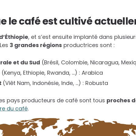
e le café est cultivé actuell
d’Éthiopie
, et s’est ensuite implanté dans plusieu
 Les
3 grandes régions
productrices sont :
ale et du Sud
(Brésil, Colombie, Nicaragua, Mexiq
(Kenya, Ethiopie, Rwanda, …) : Arabica
t
(Viêt Nam, Indonésie, Inde, …) : Robusta
les pays producteurs de café sont tous
proches d
ure du café
.