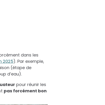
orcément dans les
n 2025
). Par exemple,
aison (étape de
oup d’eau).
quateur
pour réunir les
st
pas forcément bon