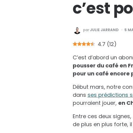
c’est po
PUBLIÉ
par
JULIE JARRAND
5 MA
PAR
4.7
(
12
)
C’est d’abord un abonn
pousser du café en F
pour un café encore 
Début mars, notre con
dans
ses prédictions s
pourraient jouer,
en Ch
Entre ces deux signes, 
de plus en plus forte, 