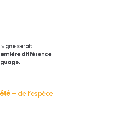
vigne serait
remière différence
nguage.
iété
– de l’espèce