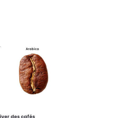
r
iver des cafés