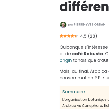
différe
PUBLIÉ
par
PIERRE-YVES ORBAN
PAR
4.5
(
28
)
Quiconque s’intéresse
et de
café Robusta
. 
origin
tandis que d’aut
Mais, au final, Arabica
consommation ? Et su
Sommaire
L’organisation botanique 
Arabica vs Canephora, fich