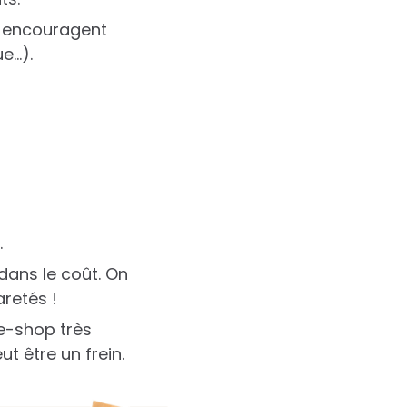
t encouragent
e…).
.
 dans le coût. On
retés !
ee-shop très
t être un frein.