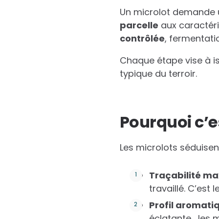
Un microlot demande un
parcelle
aux caractéri
contrôlée
, fermentat
Chaque étape vise à is
typique du terroir.
Pourquoi c’e
Les microlots séduisent
Traçabilité m
travaillé. C’est 
Profil aromati
éclatante… les m