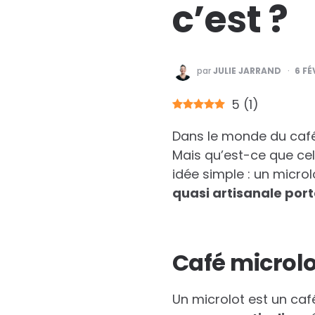
c’est ?
PUBLIÉ
par
JULIE JARRAND
6 FÉ
PAR
5
(
1
)
Dans le monde du café 
Mais qu’est-ce que cel
idée simple : un microl
quasi artisanale por
Café microlot
Un microlot est un caf