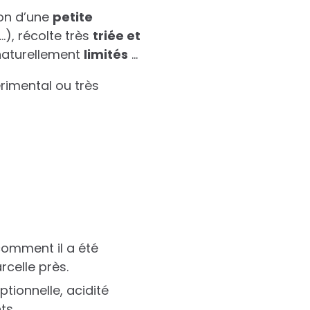
ion d’une
petite
), récolte très
triée et
naturellement
limités
…
rimental ou très
comment il a été
arcelle près.
ptionnelle, acidité
ts.