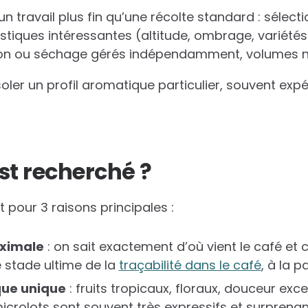
 travail plus fin qu’une récolte standard : sélect
stiques intéressantes (altitude, ombrage, variétés…
ion ou séchage gérés indépendamment, volumes 
oler un profil aromatique particulier, souvent expé
st recherché ?
 pour 3 raisons principales :
aximale
: on sait exactement d’où vient le café et 
le stade ultime de la
traçabilité dans le café
, à la p
que unique
: fruits tropicaux, floraux, douceur exce
icrolots sont souvent très expressifs et surprenan