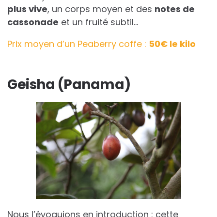
plus vive
, un corps moyen et des
notes de
cassonade
et un fruité subtil…
Prix moyen d’un Peaberry coffe :
50€ le kilo
Geisha (Panama)
Nous l’évoquions en introduction : cette