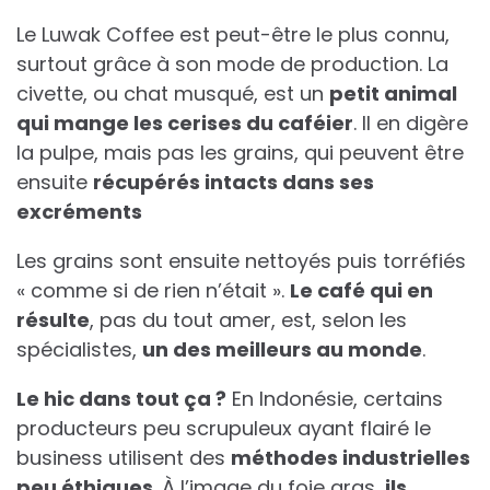
Le Luwak Coffee est peut-être le plus connu,
surtout grâce à son mode de production. La
civette, ou chat musqué, est un
petit animal
qui mange les cerises du caféier
. Il en digère
la pulpe, mais pas les grains, qui peuvent être
ensuite
récupérés intacts dans ses
excréments
Les grains sont ensuite nettoyés puis torréfiés
« comme si de rien n’était ».
Le café qui en
résulte
, pas du tout amer, est, selon les
spécialistes,
un des meilleurs au monde
.
Le hic dans tout ça ?
En Indonésie, certains
producteurs peu scrupuleux ayant flairé le
business utilisent des
méthodes industrielles
peu éthiques
. À l’image du foie gras,
ils