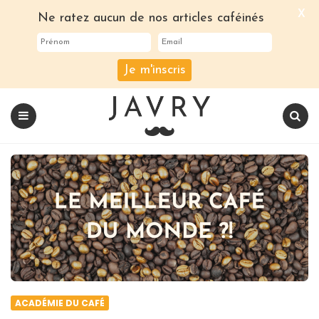
X
Ne ratez aucun de nos articles caféinés
Je m'inscris
Le
blog
Javry
Coffee
Menu
Recherch
ACADÉMIE DU CAFÉ