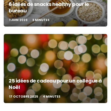
6 idées de snacks healthy pour le
bureau
1 JUIN 2023
3
MINUTES
25 idées de cadeau pour un collègue à
Noël
17 OCTOBRE 2025
4
MINUTES