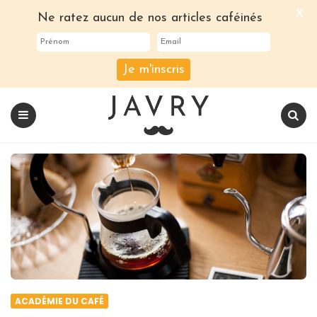
X
Ne ratez aucun de nos articles caféinés
Je m'inscris
Le
blog
Javry
Coffee
Menu
Recherch
ACADÉMIE DU CAFÉ