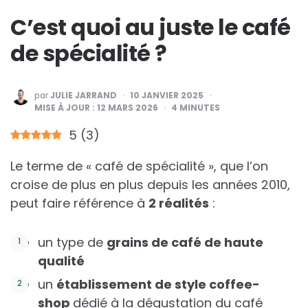
C’est quoi au juste le café
de spécialité ?
PUBLIÉ
par
JULIE JARRAND
10 JANVIER 2025
PAR
MISE À JOUR :
12 MARS 2026
4
MINUTES
5
(
3
)
Le terme de « café de spécialité », que l’on
croise de plus en plus depuis les années 2010,
peut faire référence à
2 réalités
:
un type de
grains de café de haute
qualité
un
établissement de style coffee-
shop
dédié à la dégustation du café