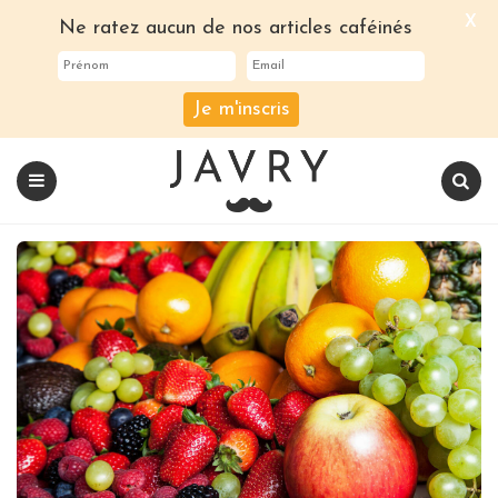
X
Ne ratez aucun de nos articles caféinés
Je m'inscris
Le
blog
Javry
Coffee
Menu
Recherch