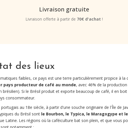
Livraison gratuite
Livraison offerte à partir de
70€ d'achat
!
état des lieux
limatiques faibles, ce pays est une terre particulièrement propice à la 
r pays producteur de café au monde
, avec 46% de la production
 brésilien). Si le Brésil produit et exporte beaucoup de café, il en boi
pays consommateur.
 portugais au 18e siècle, à partir d'une souche originaire de l'Île de J
typiques du Brésil sont
le Bourbon, le Typica, le Maragogype et l
ue Latine. Les régions où la caféiculture bat son plein, et que vous p
e, sont notamment :