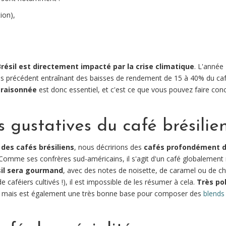
ion),
Brésil est directement impacté par la crise climatique
. L'année
ns précédent entraînant des baisses de rendement de 15 à 40% du ca
e raisonnée
est donc essentiel, et c'est ce que vous pouvez faire c
s gustatives du café brésilie
 des cafés brésiliens
, nous décririons des
cafés profondément d
omme ses confrères sud-américains, il s'agit d'un café globalement 
sil sera gourmand
, avec des notes de noisette, de caramel ou de cho
e caféiers cultivés !), il est impossible de les résumer à cela.
Très pol
l, mais est également une très bonne base pour composer des
blends