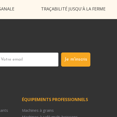
SANALE
TRAÇABILITÉ JUSQU'À LA FERME
Je m'inscris
ÉQUIPEMENTS PROFESSIONNELS
dants
Machines à grains
Machines à café multi-boissons