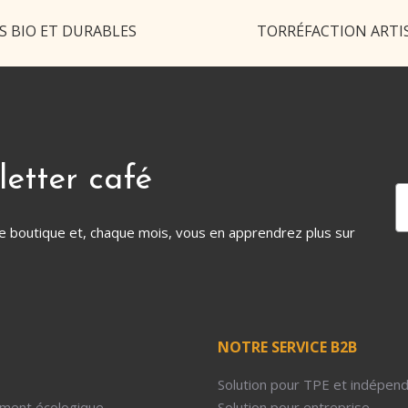
S BIO ET DURABLES
TORRÉFACTION ARTI
letter café
tre boutique et, chaque mois, vous en apprendrez plus sur
NOTRE SERVICE B2B
Solution pour TPE et indépen
ment écologique
Solution pour entreprise