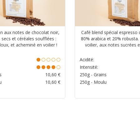
en aux notes de chocolat noir,
Café blend spécial espresso
s secs et céréales soufflées :
80% arabica et 20% robusta.
oux, et acheminé en voilier !
voilier, aux notes sucrées 
Acidité:
Intensité:
s
10,60
€
250g - Grains
u
10,60
€
250g - Moulu