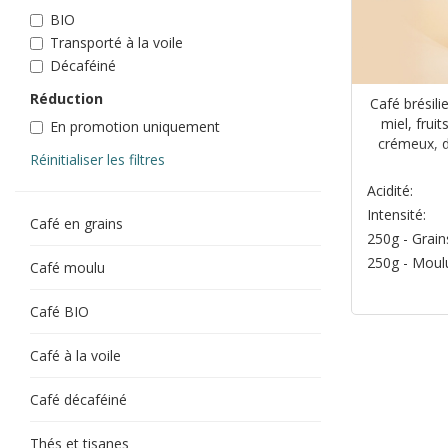
BIO
Transporté à la voile
Décaféiné
Réduction
Café brésili
miel, fruit
En promotion uniquement
crémeux, d
Réinitialiser les filtres
Acidité:
Intensité:
Café en grains
250g - Grain
250g - Moul
Café moulu
Café BIO
Café à la voile
Café décaféiné
Thés et tisanes