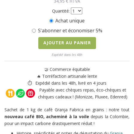
34,95
€
HTVA
Quantité:
Achat unique
S'abonner et économiser 5%
AJOUTER AU PANIER
Expédié dans les 48h
🤝 Commerce équitable
🔥 Torréfaction artisanale lente
⏱ Expédié dans les 48h, livré en 4 jours
Payable avec chèques repas, éco-chèques et
chèques cadeaux ! (Monizze, Pluxee, Edenred)
Sachet de 1 kg de café Granja Fabrica en grains : notre tout
nouveau café BIO, acheminé à la voile
depuis la Colombie,
pour un impact carbone drastiquement réduit !
Histoire, spécificités et notes de dégustation du
Granja