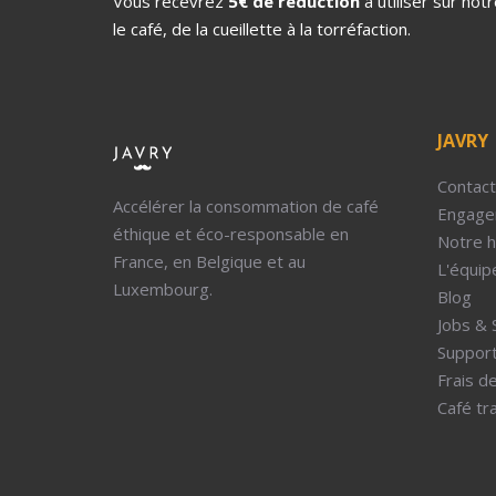
Vous recevrez
5€ de réduction
à utiliser sur no
le café, de la cueillette à la torréfaction.
JAVRY
Contact
Accélérer la consommation de café
Engage
éthique et éco-responsable en
Notre h
France, en Belgique et au
L'équip
Luxembourg.
Blog
Jobs & 
Support
Frais de
Café tra