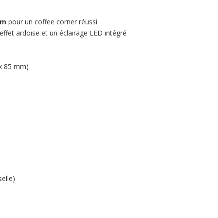
um
pour un coffee corner réussi
n effet ardoise et un éclairage LED intégré
5 x 85 mm)
selle)