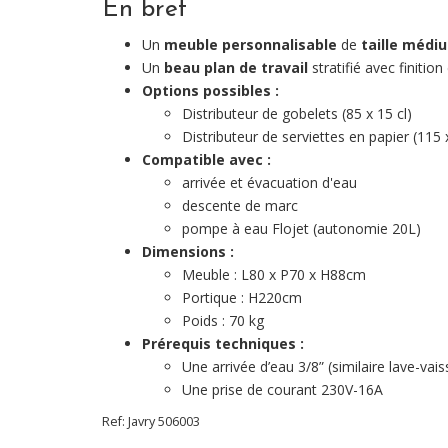
En bref
Un
meuble personnalisable
de
taille
médi
Un
beau plan de travail
stratifié avec finitio
Options possibles :
Distributeur de gobelets (85 x 15 cl)
Distributeur de serviettes en papier (11
Compatible avec :
arrivée et évacuation d'eau
descente de marc
pompe à eau Flojet (autonomie 20L)
Dimensions :
Meuble : L80 x P70 x H88cm
Portique : H220cm
Poids : 70 kg
Prérequis techniques :
Une arrivée d’eau 3/8” (similaire lave-vais
Une prise de courant 230V-16A
Ref:
Javry
506003