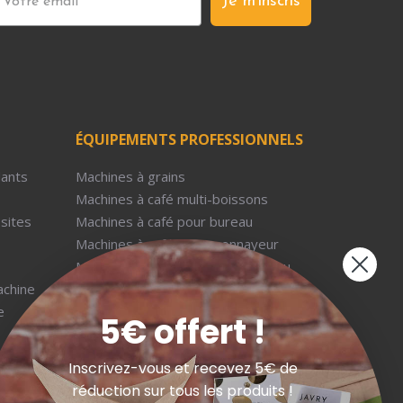
Je m'inscris
ÉQUIPEMENTS PROFESSIONNELS
dants
Machines à grains
Machines à café multi-boissons
-sites
Machines à café pour bureau
Machines à café avec monnayeur
Machines à café avec arrivée d'eau
achine
Distributeurs de boissons chaudes
e
Machines Jura professionnelles
5€ offert !
Fontaines à eau
Inscrivez-vous et recevez 5€ de
NOS GUIDES
Liège
réduction sur tous les produits !
aris