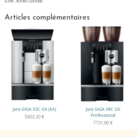
GTIN: 7610917241095
Articles complémentaires
Jura GIGA X3C GII (EA)
Jura GIGA X8C GII
Professional
5602,30
€
7731,90
€