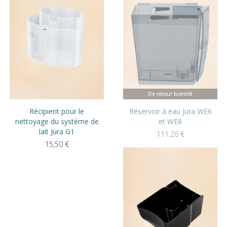
De retour bientôt
Récipient pour le
Réservoir à eau Jura WE6
nettoyage du système de
et WE8
lait Jura G1
111,26
€
15,50
€