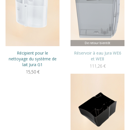
De retour bientôt
Récipient pour le
Réservoir à eau Jura WE6
nettoyage du système de
et WE8
lait Jura G1
111,26
€
15,50
€