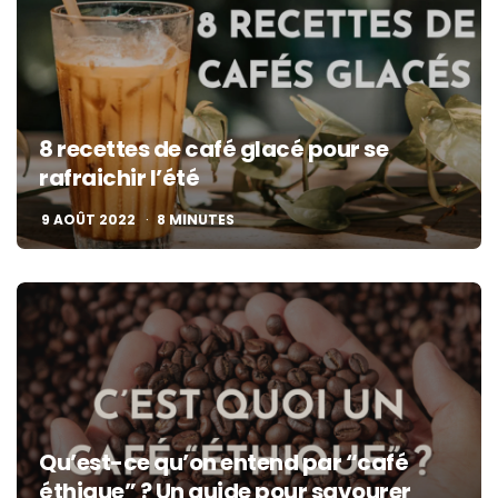
8 recettes de café glacé pour se
rafraichir l’été
9 AOÛT 2022
8
MINUTES
Qu’est-ce qu’on entend par “café
éthique” ? Un guide pour savourer