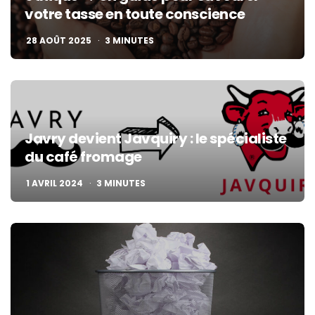
votre tasse en toute conscience
28 AOÛT 2025
3
MINUTES
Javry devient Javquiry : le spécialiste
du café fromage
1 AVRIL 2024
3
MINUTES