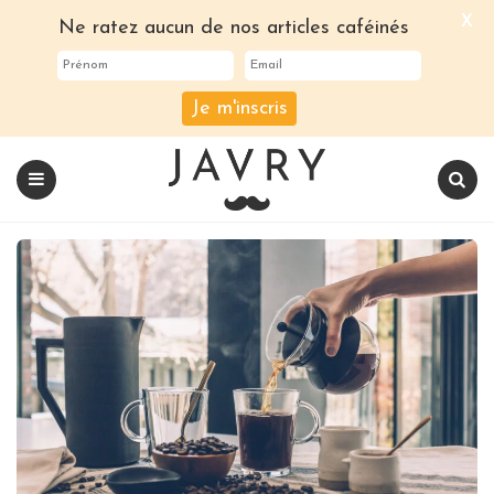
X
Ne ratez aucun de nos articles caféinés
Je m'inscris
Le
blog
Javry
Coffee
Menu
Recherch