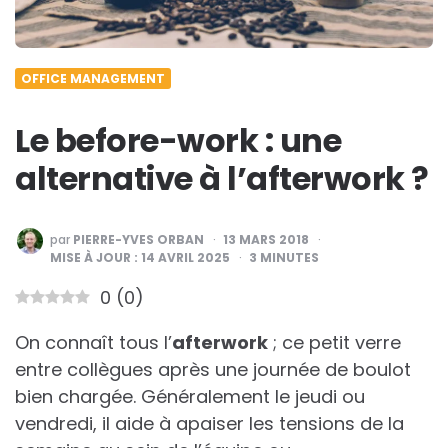
OFFICE MANAGEMENT
Le before-work : une
alternative à l’afterwork ?
PUBLIÉ
par
PIERRE-YVES ORBAN
13 MARS 2018
PAR
MISE À JOUR :
14 AVRIL 2025
3
MINUTES
0
(
0
)
On connaît tous l’
afterwork
; ce petit verre
entre collègues après une journée de boulot
bien chargée. Généralement le jeudi ou
vendredi, il aide à apaiser les tensions de la