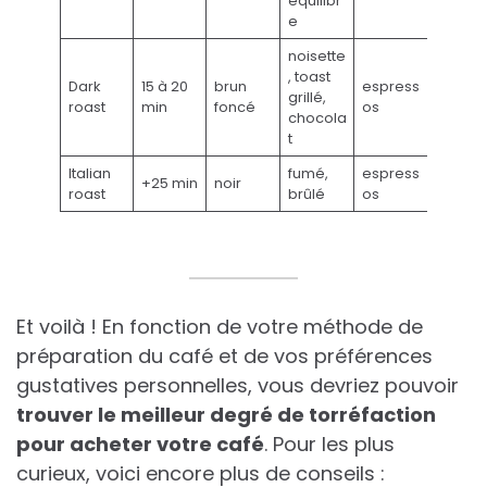
équilibr
e
noisette
, toast
Dark
15 à 20
brun
espress
grillé,
roast
min
foncé
os
chocola
t
Italian
fumé,
espress
+25 min
noir
roast
brûlé
os
Et voilà ! En fonction de votre méthode de
préparation du café et de vos préférences
gustatives personnelles, vous devriez pouvoir
trouver le meilleur degré de torréfaction
pour acheter votre café
. Pour les plus
curieux, voici encore plus de conseils :