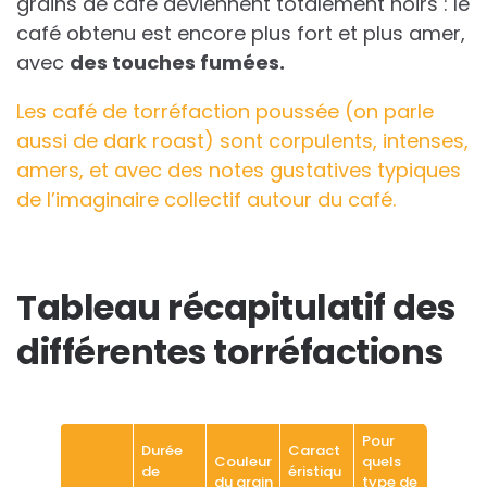
grains de café deviennent totalement noirs : le
café obtenu est encore plus fort et plus amer,
avec
des touches fumées.
Les café de torréfaction poussée (on parle
aussi de dark roast) sont corpulents, intenses,
amers, et avec des notes gustatives typiques
de l’imaginaire collectif autour du café.
Tableau récapitulatif des
différentes torréfactions
Pour
Durée
Caract
Couleur
quels
de
éristiqu
du grain
type de