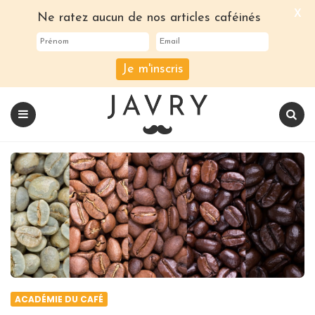
X
Ne ratez aucun de nos articles caféinés
Je m'inscris
Le
blog
Javry
Coffee
Menu
Recherch
ACADÉMIE DU CAFÉ