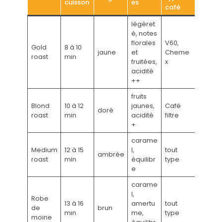
cuisson
es
café
légèret
é, notes
florales
V60,
Gold
8 à 10
jaune
et
Cheme
roast
min
fruitées,
x
acidité
++
fruits
Blond
10 à 12
jaunes,
Café
doré
roast
min
acidité
filtre
+
carame
Medium
12 à 15
l,
tout
ambrée
roast
min
équilibr
type
e
carame
l,
Robe
13 à 16
amertu
tout
de
brun
min
me,
type
moine