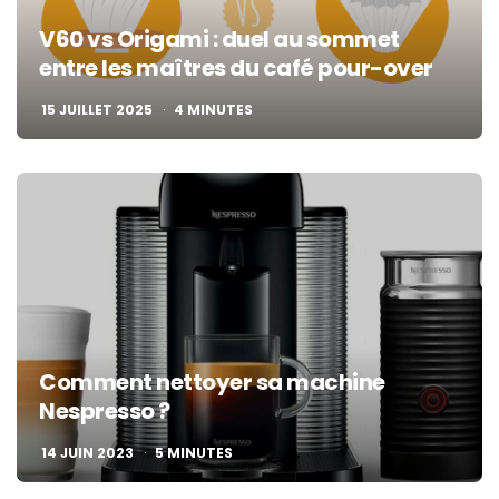
V60 vs Origami : duel au sommet
entre les maîtres du café pour-over
15 JUILLET 2025
4
MINUTES
Comment nettoyer sa machine
Nespresso ?
14 JUIN 2023
5
MINUTES