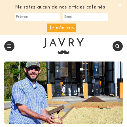
X
Ne ratez aucun de nos articles caféinés
Je m'inscris
Le
blog
Javry
Coffee
Menu
Recherch