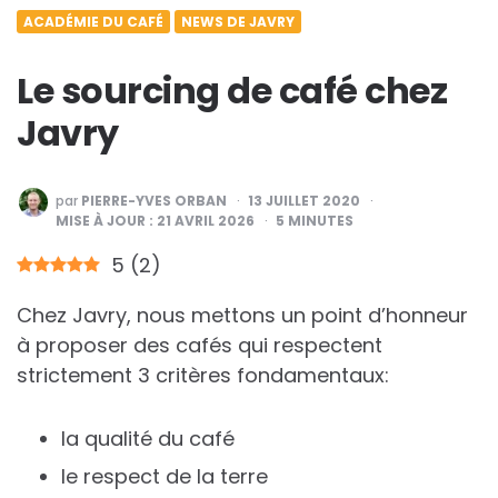
ACADÉMIE DU CAFÉ
NEWS DE JAVRY
Le sourcing de café chez
Javry
PUBLIÉ
par
PIERRE-YVES ORBAN
13 JUILLET 2020
PAR
MISE À JOUR :
21 AVRIL 2026
5
MINUTES
5
(
2
)
Chez Javry, nous mettons un point d’honneur
à proposer des cafés qui respectent
strictement 3 critères fondamentaux:
la qualité du café
le respect de la terre