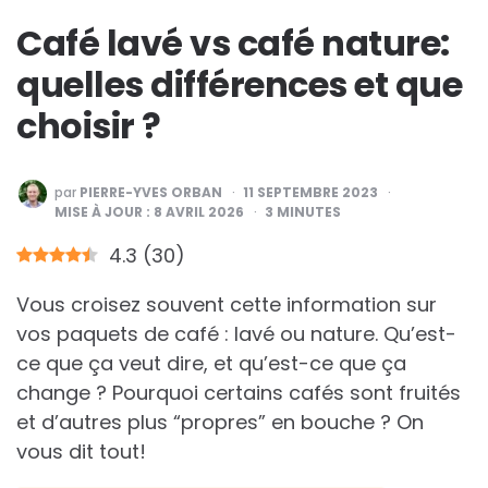
Café lavé vs café nature:
quelles différences et que
choisir ?
PUBLIÉ
par
PIERRE-YVES ORBAN
11 SEPTEMBRE 2023
PAR
MISE À JOUR :
8 AVRIL 2026
3
MINUTES
4.3
(
30
)
Vous croisez souvent cette information sur
vos paquets de café : lavé ou nature. Qu’est-
ce que ça veut dire, et qu’est-ce que ça
change ? Pourquoi certains cafés sont fruités
et d’autres plus “propres” en bouche ? On
vous dit tout!