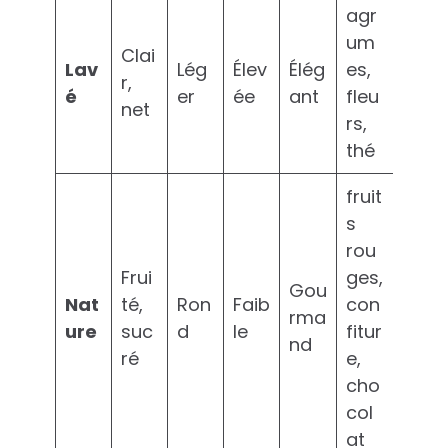
agr
um
Clai
Lav
Lég
Élev
Élég
es,
r,
é
er
ée
ant
fleu
net
rs,
thé
fruit
s
rou
Frui
ges,
Gou
Nat
té,
Ron
Faib
con
rma
ure
suc
d
le
fitur
nd
ré
e,
cho
col
at