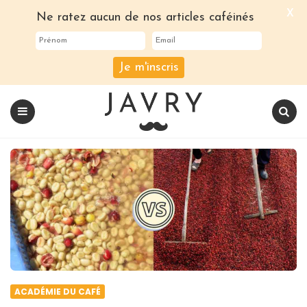
X
Ne ratez aucun de nos articles caféinés
Je m'inscris
Le
blog
Javry
Coffee
Menu
Recherch
ACADÉMIE DU CAFÉ