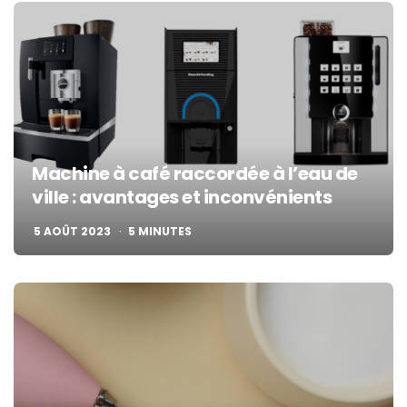
Machine à café raccordée à l’eau de
ville : avantages et inconvénients
5 AOÛT 2023
5
MINUTES