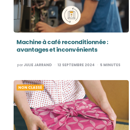
Machine à café reconditionnée :
avantages et inconvénients
PUBLIÉ
par
JULIE JARRAND
12 SEPTEMBRE 2024
5
MINUTES
PAR
NON CLASSÉ