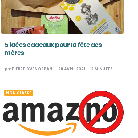
5 idées cadeaux pour la fête des
mères
PUBLIÉ
par
PIERRE-YVES ORBAN
28 AVRIL 2021
2
MINUTES
PAR
NON CLASSÉ