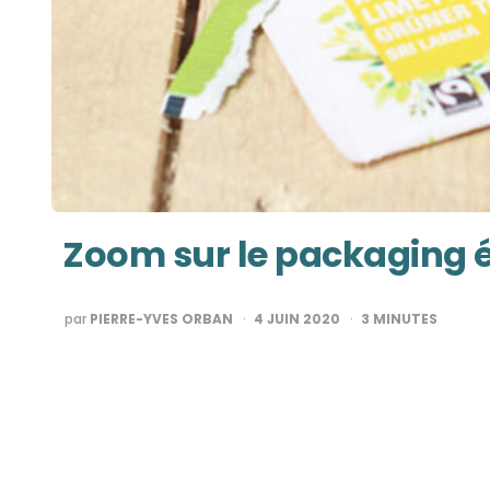
Zoom sur le packaging é
PUBLIÉ
par
PIERRE-YVES ORBAN
4 JUIN 2020
3
MINUTES
PAR
Pagination
des
publications