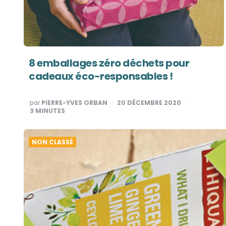
8 emballages zéro déchets pour
cadeaux éco-responsables !
PUBLIÉ
par
PIERRE-YVES ORBAN
20 DÉCEMBRE 2020
PAR
3
MINUTES
NON CLASSÉ