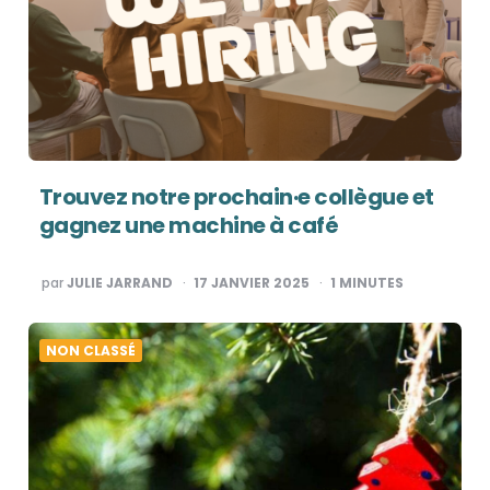
Trouvez notre prochain·e collègue et
gagnez une machine à café
PUBLIÉ
par
JULIE JARRAND
17 JANVIER 2025
1
MINUTES
PAR
NON CLASSÉ