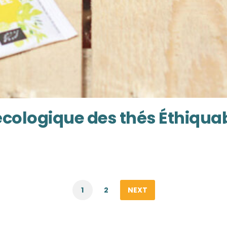
cologique des thés Éthiqua
1
2
NEXT