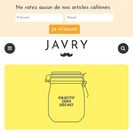
X
Ne ratez aucun de nos articles caféinés
Je m'inscris
Le
blog
Javry
Coffee
Menu
Recherch