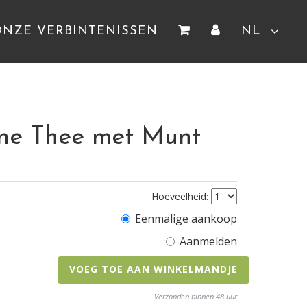
ONZE VERBINTENISSEN
NL
ene Thee met Munt
Hoeveelheid:
Eenmalige aankoop
Aanmelden
VOEG TOE AAN WINKELMANDJE
Verzonden binnen 48 uur