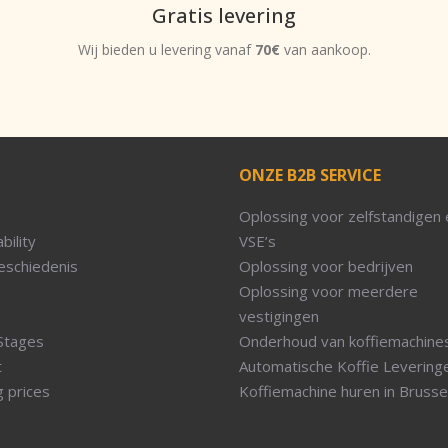
Gratis levering
Wij bieden u levering vanaf
70€
van aankoop.
ONZE B2B SERVICE
Oplossing voor zelfstandigen 
bility
VSE’s
eschiedenis
Oplossing voor bedrijven
Oplossing voor meerdere
vestigingen
Stages
Onderhoud van koffiemachine
t
Automatische Koffie Levering
g prices
Koffiemachine huren in Brusse