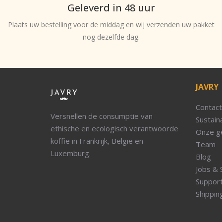
Geleverd in 48 uur
Plaats uw bestelling voor de middag en wij verzenden uw pakket
nog dezelfde dag.
JAVRY
Contact
Versnellen de consumptie van
Sustaina
ethische en ecologisch verantwoorde
Onze g
koffie in Frankrijk, België en
Team
Luxemburg.
Blog
Jobs & 
Suppor
Shippin