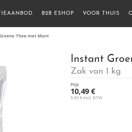
FIEAANBOD
B2B ESHOP
VOOR THUIS
 Groene Thee met Munt
Instant Gro
Zak van 1 kg
Prijs:
10,49
€
9,90
€
excl. BTW