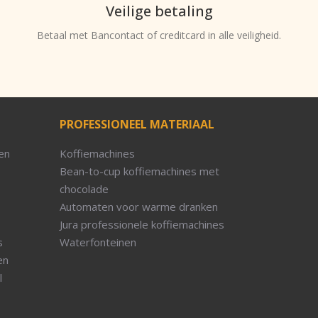
Veilige betaling
Betaal met Bancontact of creditcard in alle veiligheid.
PROFESSIONEEL MATERIAAL
en
Koffiemachines
Bean-to-cup koffiemachines met
chocolade
Automaten voor warme dranken
Jura professionele koffiemachines
s
Waterfonteinen
en
l