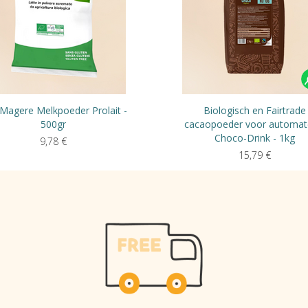
Magere Melkpoeder Prolait -
Biologisch en Fairtrade
500gr
cacaopoeder voor automat
Choco-Drink - 1kg
9,78
€
15,79
€