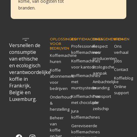
koffie, van oogsten tot
branden.
OPLOSSINGEN
KOFFIEMACHINES
ENGAGEMENTEN
BRONEN
Versnellen de
VOOR
Professionele
Respect
Ons
BEDRIJVEN
consumptie
koffiemachines
voor
verhaal
Koffiemachine
van ethische
producenten
Koffiemachines
Jobs
huren
en ecologisch
voor kantoor
Ecologische
Contact
Koffie
verantwoordelijke
aanpak
Koffiemachines
abonnement
Koffieblog
koffie in
met
Ambachtelijke
voor
Frankrijk,
Online
muntsysteem
branding
bedrijven
België en
support
Koffiemachines
Transport
Onderhoud
Luxemburg.
met chocolade
per
&
zeilschip
herstelling
Jura
koffiemachines
Beheer
van
Gereviseerde
koffie
koffiemachines
op het