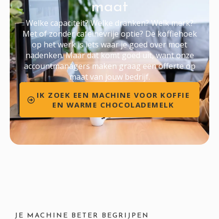
maat
Welke capaciteit? Welke dranken? Welk merk?
Met of zonder cafeïnevrije optie? De koffiehoek
op het werk is iets waar je goed over moet
nadenken. Maar dat komt goed uit, want onze
accountmanagers maken graag een offerte op
maat van jouw bedrijf.
IK ZOEK EEN MACHINE VOOR KOFFIE
EN WARME CHOCOLADEMELK
JE MACHINE BETER BEGRIJPEN