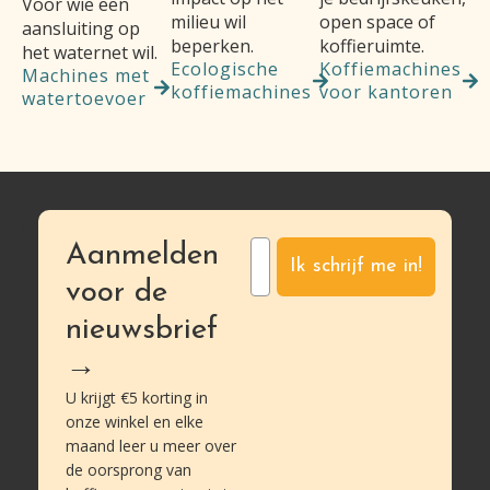
Voor wie een
milieu wil
open space of
aansluiting op
beperken.
koffieruimte.
het waternet wil.
Ecologische
Koffiemachines
Machines met
koffiemachines
voor kantoren
watertoevoer
Aanmelden
Ik schrijf me in!
voor de
nieuwsbrief
→
U krijgt €5 korting in
onze winkel en elke
maand leer u meer over
de oorsprong van