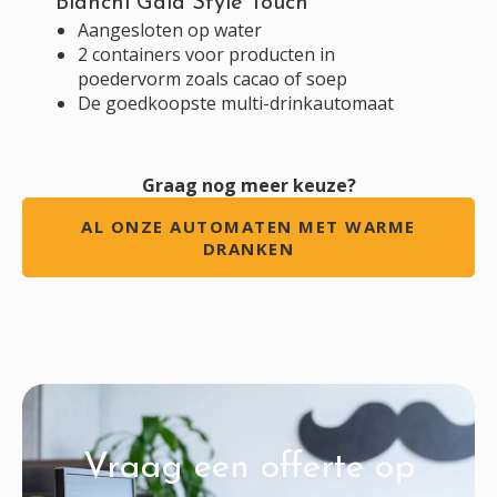
Bianchi Gaia Style Touch
Aangesloten op water
2 containers voor producten in
poedervorm zoals cacao of soep
De goedkoopste multi-drinkautomaat
Graag nog meer keuze?
AL ONZE AUTOMATEN MET WARME
DRANKEN
Vraag een offerte op