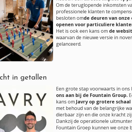
Om de teruglopende inkomsten v
professionele klanten te compen
besloten om
de deuren van onze 
openen voor particuliere klante
Het is ook een kans om
de websit
waarvan de nieuwe versie in nov
gelanceerd.
cht in getallen
Een grote stap voorwaarts in ons 
ons aan bij de Fountain Group.
E
kans om
Javry op grotere schaal 
met behoud van de belangrijke wa
dierbaar zijn en die onze kracht zij
Dankzij de operationele uitmunte
Fountain Groep kunnen we onze 