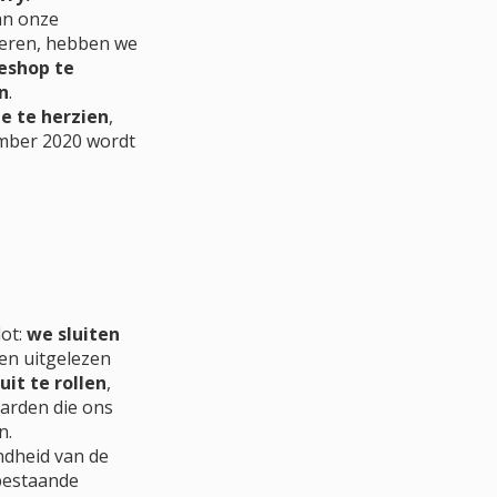
an onze
seren, hebben we
eshop te
n
.
e te herzien
,
ember 2020 wordt
lot:
we sluiten
en uitgelezen
uit te rollen
,
arden die ons
n.
ndheid van de
bestaande