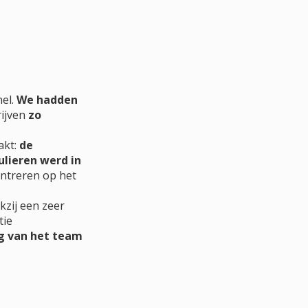
nel.
We hadden
rijven
zo
akt:
de
lieren werd in
entreren op het
kzij een zeer
tie
g van het team