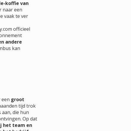
e-koffie van
 naar een
ie vaak te ver
.com officieel
abonnement
en andere
enbus kan
y een
groot
aanden tijd trok
 aan, die hun
ontvingen. Op dat
j het team en