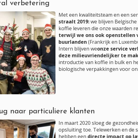
ral verbetering
Met een kwaliteitsteam en een servi
straalt 2019:
we blijven Belgische
koffie leveren die onze waarden r
terwijl we ons ook openstellen 
buurlanden
(Frankrijk en Luxemb
Intern blijven we
onze service ve
deze milieuvriendelijker te ma
introductie van koffie in bulk en 
biologische verpakkingen voor onz
ug naar particuliere klanten
In maart 2020 sloeg de gezondheid
opsluiting toe. Telewerken en de s
hebben een
directe impact op Ja