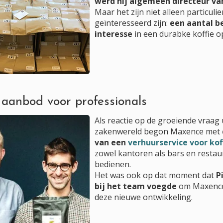
werd hij algemeen directeur van
Maar het zijn niet alleen particulie
geïnteresseerd zijn:
een aantal b
interesse
in een durabke koffie 
 aanbod voor professionals
Als reactie op de groeiende vraag 
zakenwereld begon Maxence met
van een
verhuurservice voor ko
zowel kantoren als bars en restau
bedienen.
Het was ook op dat moment dat
P
bij het team voegde
om Maxence
deze nieuwe ontwikkeling.