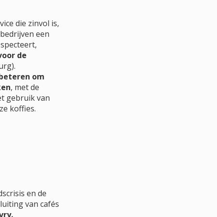
ce die zinvol is,
 bedrijven een
especteert,
voor de
urg).
rbeteren om
ken
, met de
het gebruik van
e koffies.
scrisis en de
luiting van cafés
vry.