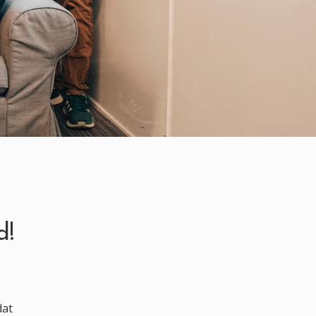
d!
dat