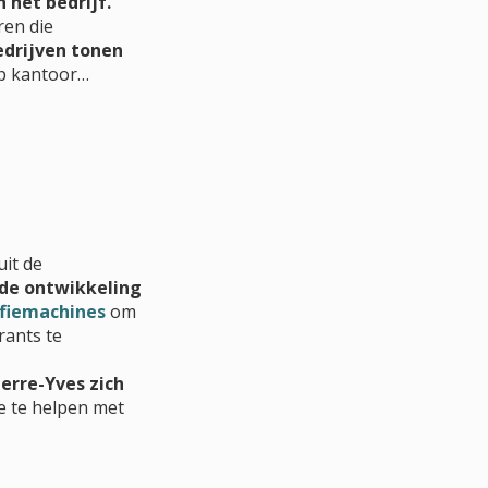
 het bedrijf.
ren die
edrijven tonen
op kantoor…
uit de
de ontwikkeling
ffiemachines
om
rants te
ierre-Yves zich
 te helpen met