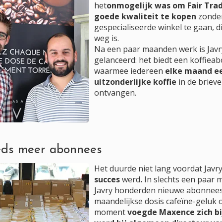
het
onmogelijk was om Fair Trad
goede kwaliteit te kopen
zonder
gespecialiseerde winkel te gaan, d
weg is.
Na een paar maanden werk is Javry
gelanceerd: het biedt een koffie
waarmee iedereen
elke maand e
uitzonderlijke koffie
in de briev
ontvangen.
eeds meer abonnees
Het duurde niet lang voordat Javr
succes
werd
.
In slechts een paar m
Javry honderden nieuwe abonnees
maandelijkse dosis cafeïne-geluk 
moment
voegde Maxence zich bi