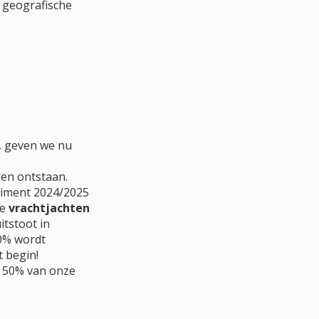
 geografische
, geven we nu
ien ontstaan.
rtiment 2024/2025
e
vrachtjachten
tstoot in
0% wordt
t begin!
ns 50% van onze