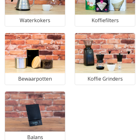
Waterkokers
Koffiefilters
Bewaarpotten
Koffie Grinders
Balans