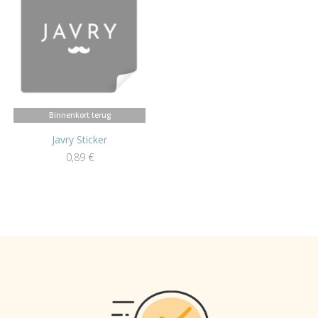
Binnenkort terug
Javry Sticker
0,89
€