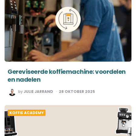
Gereviseerde koffiemachine: voordelen
en nadelen
POSTED
by
JULIE JARRAND
28 OKTOBER 2025
BY
KOFFIE ACADEMY