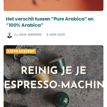
Het verschil tussen “Pure Arabica” en
“100% Arabica”
POSTED
by
JULIE JARRAND
4 JUNI 2025
BY
KOFFIE ACADEMY