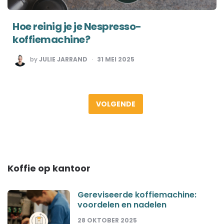
Hoe reinig je je Nespresso-
koffiemachine?
POSTED
by
JULIE JARRAND
31 MEI 2025
BY
Berichten
paginering
VOLGENDE
Koffie op kantoor
Gereviseerde koffiemachine:
voordelen en nadelen
28 OKTOBER 2025