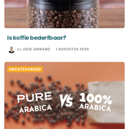
Is koffie bederfbaar?
POSTED
by
JULIE JARRAND
1 AUGUSTUS 2025
BY
UNCATEGORIZED