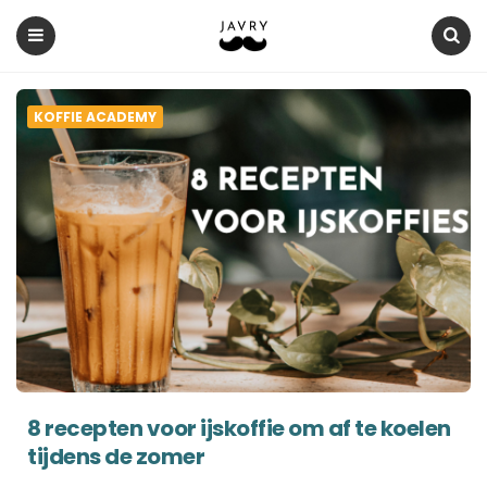
Javry
Koffie
Menu
Search
Blog
KOFFIE ACADEMY
8 recepten voor ijskoffie om af te koelen
tijdens de zomer