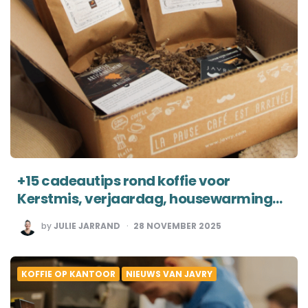
+15 cadeautips rond koffie voor
Kerstmis, verjaardag, housewarming…
POSTED
by
JULIE JARRAND
28 NOVEMBER 2025
BY
KOFFIE OP KANTOOR
NIEUWS VAN JAVRY