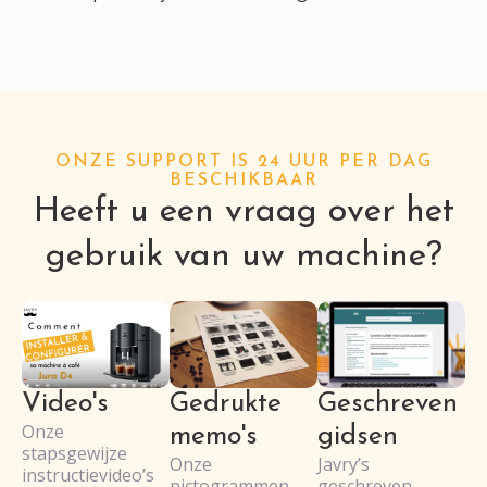
ONZE SUPPORT IS 24 UUR PER DAG
BESCHIKBAAR
Heeft u een vraag over het
gebruik van uw machine?
Video's
Gedrukte
Geschreven
Onze
memo's
gidsen
stapsgewijze
Onze
Javry’s
instructievideo’s
pictogrammen
geschreven