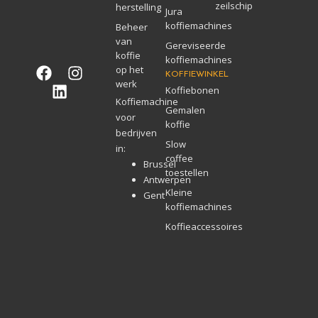
zeilschip
herstelling
Jura
koffiemachines
Beheer
van
Gereviseerde
koffie
koffiemachines
F
L
I
op het
KOFFIEWINKEL
a
i
n
werk
Koffiebonen
c
n
s
Koffiemachine
Gemalen
e
k
t
voor
koffie
b
e
a
bedrijven
Slow
o
d
g
in:
coffee
o
i
r
Brussel
toestellen
k
n
a
Antwerpen
Kleine
m
Gent
koffiemachines
Koffieaccessoires