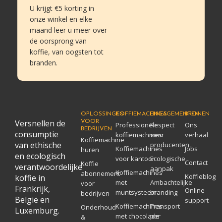
U krijgt €5 korting in
onze winkel en elke
maand leer u meer over
de oorsprong van
koffie, van oogsten tot
branden.
OPLOSSINGEN
KOFFIEMACHINES
ENGAGEMENTEN
BRONEN
Versnellen de
VOOR
Professionele
Respect
Ons
BEDRIJVEN
consumptie
koffiemachines
voor
verhaal
Koffiemachine
van ethische
producenten
Koffiemachines
Jobs
huren
en ecologisch
voor kantoor
Ecologische
Contact
Koffie
verantwoordelijke
aanpak
Koffiemachines
abonnement
Koffieblog
koffie in
met
Ambachtelijke
voor
Frankrijk,
Online
muntsysteem
branding
bedrijven
België en
support
Koffiemachines
Transport
Onderhoud
Luxemburg.
met chocolade
per
&