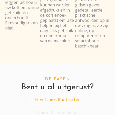
leggen uit hoe u
kunnen worden
gidsen geven
uw koffiemachine
afgedrukt en in
gedetailleerde,
gebruikt en
de koffiehoek
praktische
onderhoudt.
geplaatst om u te
antwoorden op al
Eenvoudiger kan
helpen bij het
uw vragen. Ze zijn
niet!
dagelijks gebruik
online, op
en onderhoud
computer of op
van de machine.
smartphone
beschikbaar.
DE FASEN
Bent u al uitgerust?
Ik wil mezelf uitrusten
Ik heb al een machine