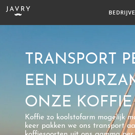
Ga
naar
BEDRIJV
de
inhoud
TRANSPORT P
EEN DUURZA
ONZE KOFFIE
Koffie zo koolstofarm mogelijk m
keer pakken we ons transport a
koffiesoorten uit ons gamma per 