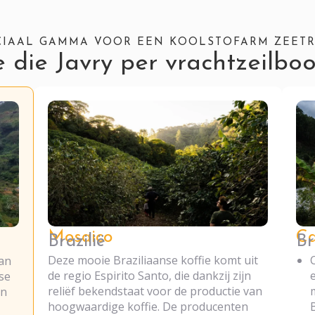
CIAAL GAMMA VOOR EEN KOOLSTOFARM ZEET
e die Javry per vrachtzeilboo
Mosaico
Ca
Brazilië
Br
Deze mooie Braziliaanse koffie komt uit
van
de regio Espirito Santo, die dankzij zijn
se
reliëf bekendstaat voor de productie van
en
hoogwaardige koffie. De producenten