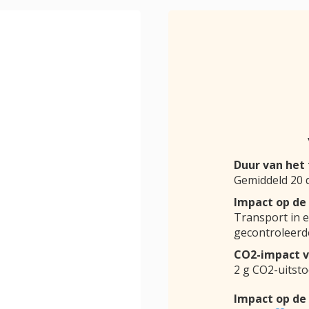
Duur van het
Gemiddeld 20
Impact op de
Transport in 
gecontroleer
CO
2
-impact v
2 g CO
2
-uitst
Impact op de