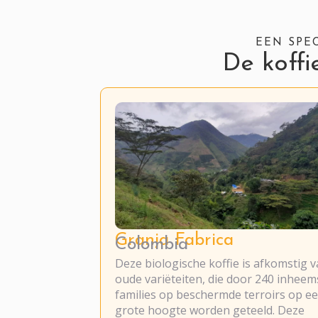
EEN SPE
De koffi
Granja Fabrica
Colombia
Deze biologische koffie is afkomstig 
oude variëteiten, die door 240 inheem
families op beschermde terroirs op e
grote hoogte worden geteeld. Deze