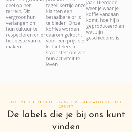
jaar. Hierdoor
deel op het
tegelijkertijd onze
weet je waar je
terrein. Dit
klanten een
koffie vandaan
vergroot hun
betaalbare prijs
komt, hoe hij is
verlangen om
te bieden. Onze
geproduceerd en
hun cultuur te
koffies worden
wat zijn
respecteren en er
daarom gekocht
geschiedenis is.
het beste van te
voor een prijs die
maken.
koffietelers in
staat stelt om van
hun activiteit te
leven.
HOE ZIET EEN ECOLOGISCH VERANTWOORD CAFÉ
ERUIT?
De labels die je bij ons kunt
vinden