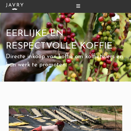
Ga
naar
de
inhoud
EERLIJKE EN
RESPECTVOLLE KOFFIE
Directe inkoop van koffie om koffietelers en
hun werk te promoten.