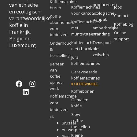
Koffiemachine
van ethische
producenten
Koffiemachines
Jobs
huren
en ecologisch
voor kantoor
Ecologische
Contact
Koffie
verantwoordelijke
aanpak
Koffiemachines
abonnement
Koffieblog
koffie in
met
Ambachtelijke
voor
Frankrijk,
Online
muntsysteem
branding
bedrijven
België en
support
Koffiemachines
Transport
Onderhoud
Luxemburg.
met chocolade
per
&
zeilschip
herstelling
Jura
koffiemachines
Beheer
van
Gereviseerde
koffie
koffiemachines
F
L
I
op het
KOFFIEWINKEL
a
i
n
werk
Koffiebonen
c
n
s
Koffiemachine
Gemalen
e
k
t
voor
koffie
b
e
a
bedrijven
Slow
o
d
g
in:
coffee
o
i
r
Brussel
toestellen
k
n
a
Antwerpen
Kleine
Gent