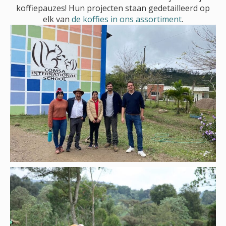
koffiepauzes! Hun projecten staan gedetailleerd op
elk van
de koffies in ons assortiment
.