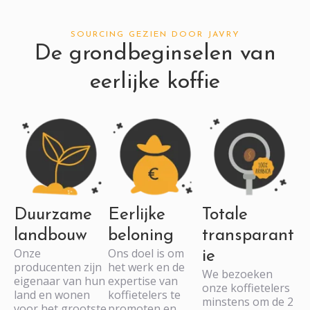
SOURCING GEZIEN DOOR JAVRY
De grondbeginselen van
eerlijke koffie
Duurzame
Eerlijke
Totale
landbouw
beloning
transparant
Onze
Ons doel is om
ie
producenten zijn
het werk en de
We bezoeken
eigenaar van hun
expertise van
onze koffietelers
land en wonen
koffietelers te
minstens om de 2
voor het grootste
promoten en