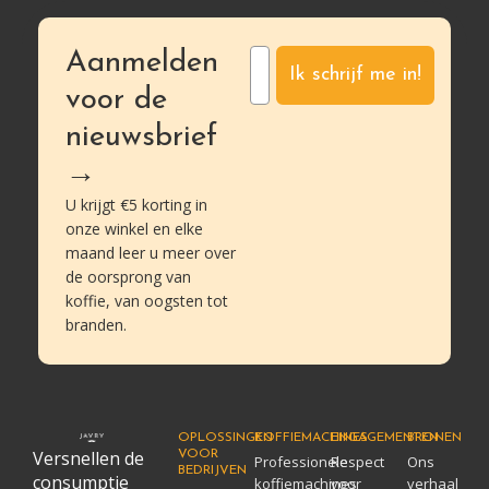
Aanmelden
Ik schrijf me in!
voor de
nieuwsbrief
→
U krijgt €5 korting in
onze winkel en elke
maand leer u meer over
de oorsprong van
koffie, van oogsten tot
branden.
OPLOSSINGEN
KOFFIEMACHINES
ENGAGEMENTEN
BRONEN
Versnellen de
VOOR
Professionele
Respect
Ons
BEDRIJVEN
consumptie
koffiemachines
voor
verhaal