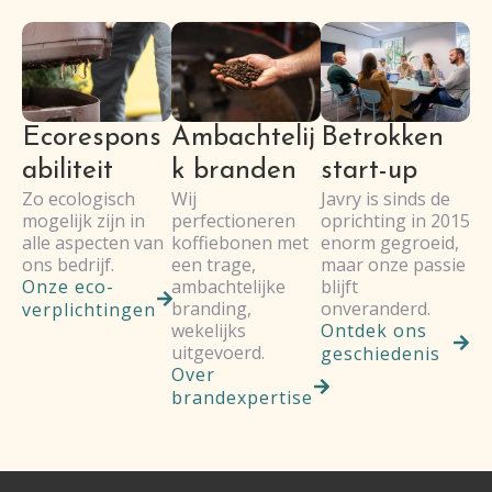
Betrokken
Ecorespons
Ambachtelij
start-up
abiliteit
k branden
Javry is sinds de
Zo ecologisch
Wij
oprichting in 2015
mogelijk zijn in
perfectioneren
enorm gegroeid,
alle aspecten van
koffiebonen met
maar onze passie
ons bedrijf.
een trage,
blijft
Onze eco-
ambachtelijke
onveranderd.
branding,
verplichtingen
Ontdek ons
wekelijks
uitgevoerd.
geschiedenis
Over
brandexpertise