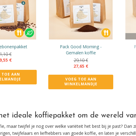
iebonenpakket
Pack Good Morning -
P
Gemalen koffie
1,10
€
9,55
€
29,10
€
27,65
€
 TOE AAN
ELMANDJE
VOEG TOE AAN
WINKELMANDJE
et ideale koffiepakket om de wereld van
ie, maar twijfel je nog over welke variëteit het best bij je past? Dan
igen, twijfelaars en liefhebbers van goede koffie, en laten je verschi