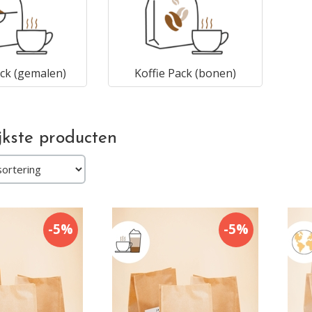
ack (gemalen)
Koffie Pack (bonen)
jkste producten
-5%
-5%