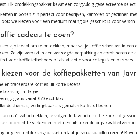
iest. Elk ontdekkingspakket bevat een zorgvuldig geselecteerde selecti
ketten in bonen zijn perfect voor bedrijven, kantoren of gezinnen me
n ook: we kiezen voor een medium maling die geschikt is voor versch
offie cadeau te doen?
tten zijn ideaal om te ontdekken, maar wil je koffie schenken in ee
xen. Ze zijn verpakt in een verzorgde verpakking en combineren de 
fect voor koffieliefhebbers of als attentie voor collega’s en partners.
iezen voor de koffiepakketten van Javr
 en traceerbare koffies uit korte ketens
e branding in België
vering, gratis vanaf €70 excl. btw
illende thema’s, verkrijgbaar als gemalen koffie of bonen
e aroma’s wil ontdekken, je volgende favoriete koffie zoekt of gewoon
assortiment te verkennen met een uitstekende prijs-kwaliteitverhoud
g nog een ontdekkingspakket en laat je smaakpapillen reizen! Bovend