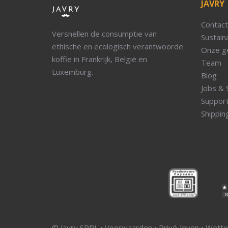
JAVRY
Contact
Versnellen de consumptie van
Sustaina
ethische en ecologisch verantwoorde
Onze g
koffie in Frankrijk, België en
Team
Luxemburg.
Blog
Jobs & 
Suppor
Shippin
© Javry SPRL •
Voorwaarden
•
Privé-leven
•
Wettel