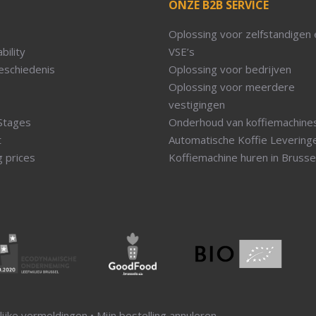
ONZE B2B SERVICE
Oplossing voor zelfstandigen 
bility
VSE’s
eschiedenis
Oplossing voor bedrijven
Oplossing voor meerdere
vestigingen
Stages
Onderhoud van koffiemachine
t
Automatische Koffie Levering
g prices
Koffiemachine huren in Brusse
ijke vermeldingen
•
Mijn bestelling annuleren