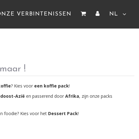
ONZE VERBINTENISSEN
NL
 maar !
koffie
? Kies voor
een koffie pack
!
idoost-Azië
en passerend door
Afrika
, zijn onze packs
n foodie? Kies voor het
Dessert Pack
!