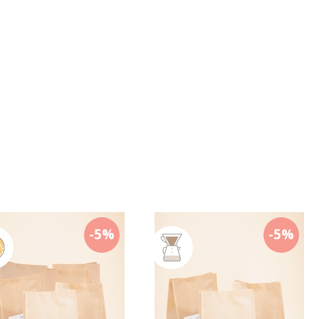
-5%
-5%