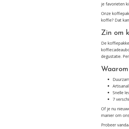
je favorieten k
Onze koffiepak
koffie? Dat ka
Zin om k
De koffiepakke
koffiecadeaubo
degustatie. Per
Waarom k
Duurzame
Artisanal
Snelle le
7 versch
Of je nu nieuw
manier om ons 
Probeer vandaa