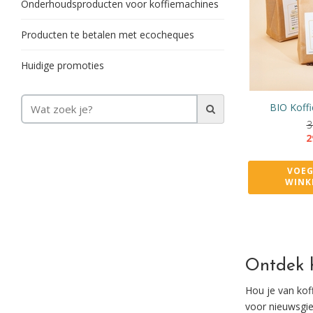
Onderhoudsproducten voor koffiemachines
Producten te betalen met ecocheques
Huidige promoties
BIO Koff
3
2
VOEG
WINK
Ontdek h
Hou je van koff
voor nieuwsgier