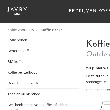
BEDRIJVEN KOF
Koffie voor thuis
Koffie Packs
Koffiebonen
Koffi
Gemalen koffie
Ontdekk
BIO koffies
Wil je
nieuwe 
Koffie per zeilboot
Deze zullen je
samengesteld u
Decaffeineerd koffie
Ben je meer e
Thee en kruidenthee
Geschenkideeën voor koffieliefhebbers