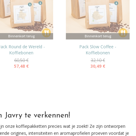
Binnenkort terug
Binnenkort terug
ack Round de Wereld -
Pack Slow Coffee -
Koffiebonen
Koffiebonen
60,50
€
32,10
€
57,48
€
30,49
€
 Javry te verkennen!
 zijn onze koffiepakketten precies wat je zoekt! Ze zijn ontworpen
llende origines, intensiteiten en aromaprofielen proeven voordat je