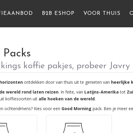
FIEAANBOD
B2B ESHOP
VOOR THUIS
e Packs
ings koffie pakjes, probeer Javry
horizonten
ontdekken door van thuis uit te genieten van
heerlijke 
de wereld rond laten reizen
. In feite, van
Latijns-Amerika
tot
Zu
it koffiesoorten uit
alle hoeken van de wereld
.
en ochtendmens? Kies voor een
Good Morning
pack. Ben je meer ee