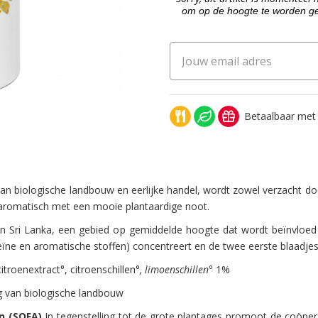
om op de hoogte te worden ge
Betaalbaar met
van biologische landbouw en eerlijke handel, wordt zowel verzacht d
is aromatisch met een mooie plantaardige noot.
in Sri Lanka, een gebied op gemiddelde hoogte dat wordt beïnvloe
heïne en aromatische stoffen) concentreert en de twee eerste blaadj
roenextract°, citroenschillen°
, limoenschillen°
1%
ig van biologische landbouw
n (SOFA)
In tegenstelling tot de grote plantages promoot de coöper