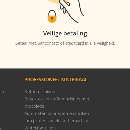
Veilige betaling
Betaal met Bancontact of creditcard in alle veiligheid.
PROFESSIONEEL MATERIAAL
en
Koffiemachines
Bean-to-cup koffiemachines met
chocolade
Automaten voor warme dranken
Jura professionele koffiemachines
s
Waterfonteinen