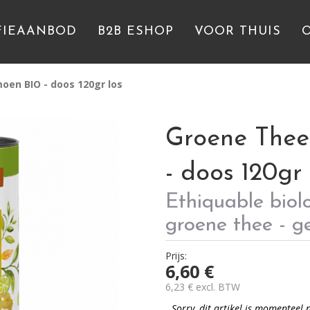
FIEAANBOD
B2B ESHOP
VOOR THUIS
en BIO - doos 120gr los
Groene The
- doos 120gr 
Ethiquable biol
groene thee - g
Prijs:
6,60
€
6,23
€
excl. BTW
Sorry, dit artikel is momenteel