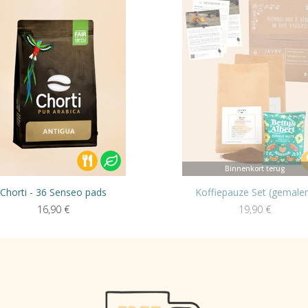
Binnenkort terug
Chorti - 36 Senseo pads
Koffiepauze Set (gemale
16,90
€
19,90
€