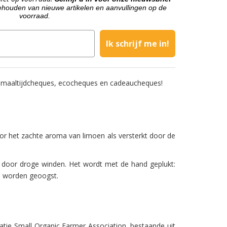
houden van nieuwe artikelen en aanvullingen op de
voorraad.
Ik schrijf me in!
 maaltijdcheques, ecocheques en cadeaucheques!
oor het zachte aroma van limoen als versterkt door de
d door droge winden. Het wordt met de hand geplukt:
es worden geoogst.
atie Small Organic Farmer Association, bestaande uit