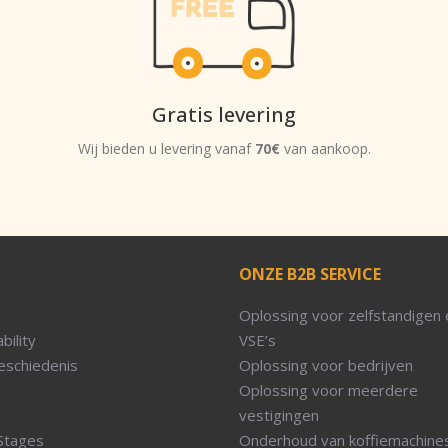
Gratis levering
Wij bieden u levering vanaf
70€
van aankoop.
ONZE B2B SERVICE
Oplossing voor zelfstandigen 
bility
VSE’s
eschiedenis
Oplossing voor bedrijven
Oplossing voor meerdere
vestigingen
Stages
Onderhoud van koffiemachine