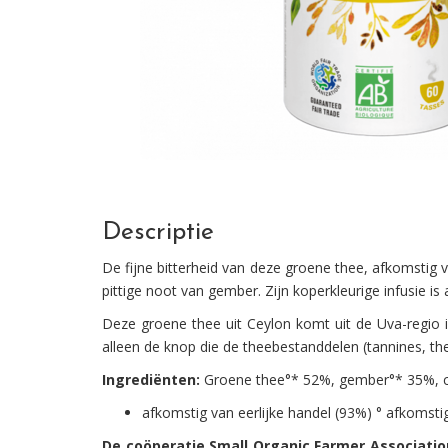
Descriptie
De fijne bitterheid van deze groene thee, afkomstig 
pittige noot van gember. Zijn koperkleurige infusie 
Deze groene thee uit Ceylon komt uit de Uva-regio 
alleen de knop die de theebestanddelen (tannines, t
Ingrediënten:
Groene thee°* 52%, gember°* 35%, cit
afkomstig van eerlijke handel (93%) ° afkomst
De coöperatie Small Organic Farmer Associatio