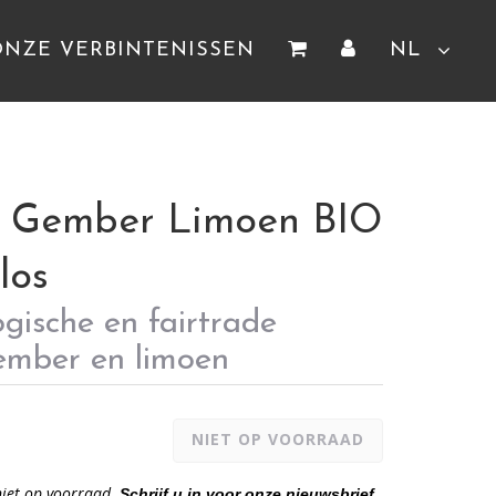
ONZE VERBINTENISSEN
NL
e Gember Limoen BIO
los
ogische en fairtrade
ember en limoen
NIET OP VOORRAAD
 niet op voorraad.
Schrijf u in voor onze nieuwsbrief