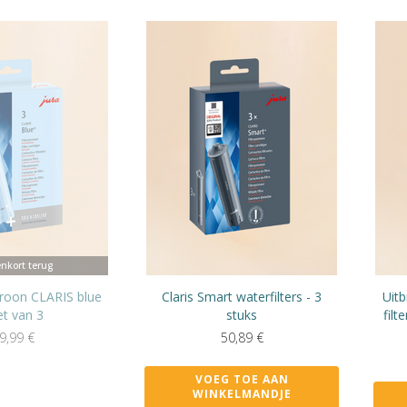
nkort terug
atroon CLARIS blue
Claris Smart waterfilters - 3
Uitb
et van 3
stuks
filt
9,99
€
50,89
€
VOEG TOE AAN
WINKELMANDJE