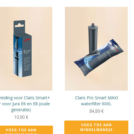
reiding voor Claris Smart+
Claris Pro Smart MAXI
er voor Jura E6 en E8 (oude
waterfilter 600L
generatie)
84,89
€
10,90
€
VOEG TOE AAN
WINKELMANDJE
VOEG TOE AAN