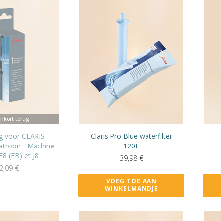
nkort terug
ng voor CLARIS
Claris Pro Blue waterfilter
patroon - Machine
120L
E8 (EB) et J8
39,98
€
2,09
€
VOEG TOE AAN
WINKELMANDJE