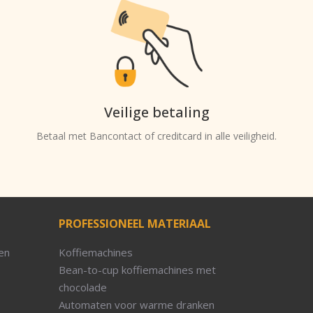
Veilige betaling
Betaal met Bancontact of creditcard in alle veiligheid.
PROFESSIONEEL MATERIAAL
en
Koffiemachines
Bean-to-cup koffiemachines met
chocolade
Automaten voor warme dranken