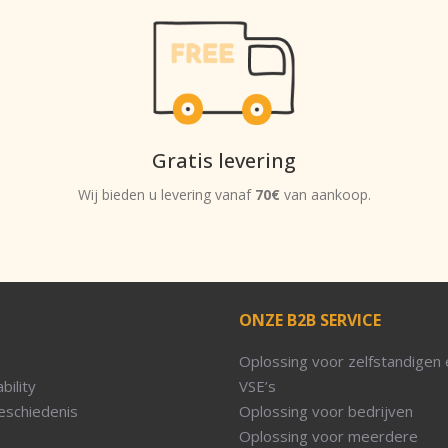
Gratis levering
Wij bieden u levering vanaf
70€
van aankoop.
ONZE B2B SERVICE
Oplossing voor zelfstandigen 
bility
VSE’s
eschiedenis
Oplossing voor bedrijven
Oplossing voor meerdere