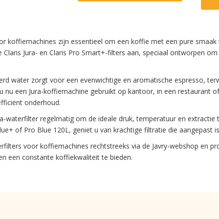
oor koffiemachines zijn essentieel om een koffie met een pure smaak
 Claris Jura- en Claris Pro Smart+-filters aan, speciaal ontworpen om
terd water zorgt voor een evenwichtige en aromatische espresso, terwi
u nu een Jura-koffiemachine gebruikt op kantoor, in een restaurant of
fficiënt onderhoud.
a-waterfilter regelmatig om de ideale druk, temperatuur en extractie
lue+ of Pro Blue 120L, geniet u van krachtige filtratie die aangepast i
rfilters voor koffiemachines rechtstreeks via de Javry-webshop en pr
n een constante koffiekwaliteit te bieden.