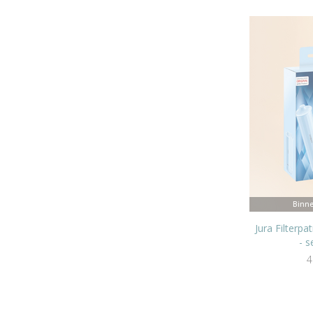
Binne
Jura Filterp
- s
4