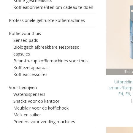
Koffie geschenksets
Koffieabonnementen om cadeau te doen
Professionele gebruikte koffiemachines
Koffie voor thuis
Senseo pads
Biologisch afbreekbare Nespresso
capsules
Bean-to-cup koffiemachines voor thuis
Koffiezetapparaat
Binne
Koffieaccessoires
Uitbreidi
Voor bedrijven
smart-filter
E4, E6, 
Waterdispensers
Snacks voor op kantoor
1
Meubilair voor de koffiehoek
Melk en suiker
Poeders voor vending machines