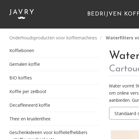
BEDRIJVEN KOF
Onderhoudsproducten voor koffiemachines
Waterfilters v
Koffiebonen
Water
Gemalen koffie
Cartouch
BIO koffies
Water vormt 98
Koffie per zeilboot
om online versc
aanbieden. Gun
Decaffeineerd koffie
Thee en kruidenthee
Geschenkideeën voor koffieliefhebbers