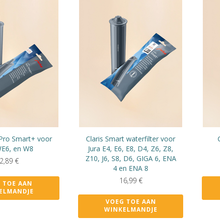
s Pro Smart+ voor
Claris Smart waterfilter voor
WE6, en W8
Jura E4, E6, E8, D4, Z6, Z8,
Z10, J6, S8, D6, GIGA 6, ENA
2,89
€
4 en ENA 8
16,99
€
 TOE AAN
ELMANDJE
VOEG TOE AAN
WINKELMANDJE