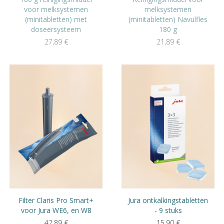
voor melksystemen
melksystemen
(minitabletten) met
(minitabletten) Navulfles
doseersysteem
180 g
27,89
€
21,89
€
Filter Claris Pro Smart+
Jura ontkalkingstabletten
voor Jura WE6, en W8
- 9 stuks
42,89
€
15,90
€