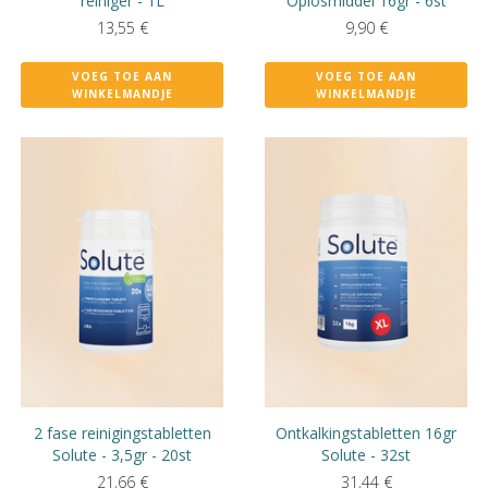
reiniger - 1L
Oplosmiddel 16gr - 6st
13,55
€
9,90
€
VOEG TOE AAN
VOEG TOE AAN
WINKELMANDJE
WINKELMANDJE
2 fase reinigingstabletten
Ontkalkingstabletten 16gr
Solute - 3,5gr - 20st
Solute - 32st
21,66
€
31,44
€