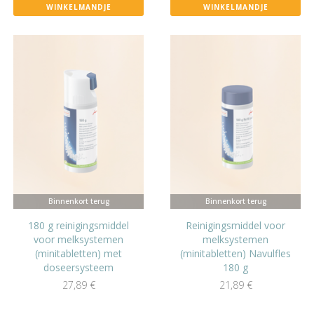
WINKELMANDJE
WINKELMANDJE
Binnenkort terug
Binnenkort terug
180 g reinigingsmiddel
Reinigingsmiddel voor
voor melksystemen
melksystemen
(minitabletten) met
(minitabletten) Navulfles
doseersysteem
180 g
27,89
€
21,89
€