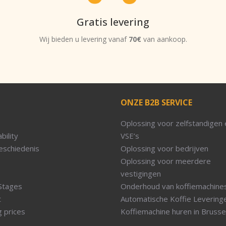
Gratis levering
Wij bieden u levering vanaf
70€
van aankoop.
ONZE B2B SERVICE
Oplossing voor zelfstandigen 
bility
VSE’s
eschiedenis
Oplossing voor bedrijven
Oplossing voor meerdere
vestigingen
Stages
Onderhoud van koffiemachine
t
Automatische Koffie Levering
g prices
Koffiemachine huren in Brusse