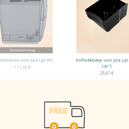
Binnenkort terug
rreservoir voor Jura Lijn WE
Koffiedikbakje voor Jura Lijn
Lijn S
111,26
€
25,67
€