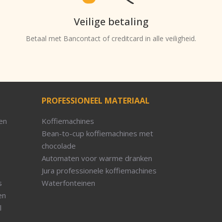
Veilige betaling
Betaal met Bancontact of creditcard in alle veiligheid.
PROFESSIONEEL MATERIAAL
en
Koffiemachines
Bean-to-cup koffiemachines met
chocolade
Automaten voor warme dranken
Jura professionele koffiemachines
s
Waterfonteinen
en
l