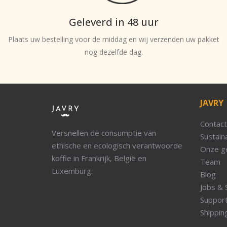
Geleverd in 48 uur
Plaats uw bestelling voor de middag en wij verzenden uw pakket
nog dezelfde dag.
JAVRY
Contact
Versnellen de consumptie van
Sustaina
ethische en ecologisch verantwoorde
Onze g
koffie in Frankrijk, België en
Team
Luxemburg.
Blog
Jobs & 
Suppor
Shippin