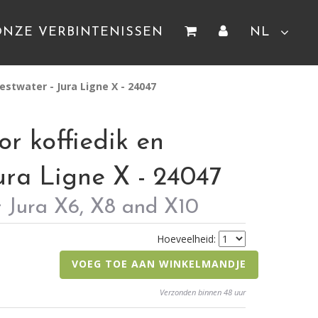
ONZE VERBINTENISSEN
NL
estwater - Jura Ligne X - 24047
or koffiedik en
Jura Ligne X - 24047
 Jura X6, X8 and X10
Hoeveelheid:
VOEG TOE AAN WINKELMANDJE
Verzonden binnen 48 uur