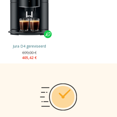
Jura D4 gereviseerd
699,00
€
405,42
€