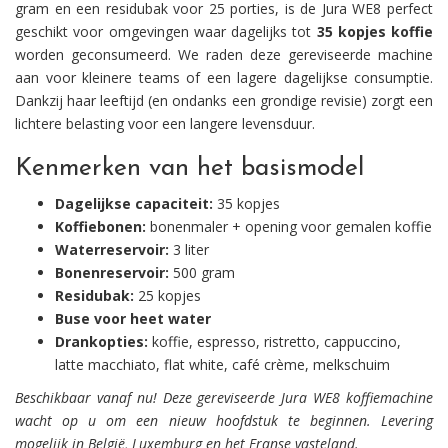
gram en een residubak voor 25 porties, is de Jura WE8 perfect
geschikt voor omgevingen waar dagelijks tot
35 kopjes koffie
worden geconsumeerd. We raden deze gereviseerde machine
aan voor kleinere teams of een lagere dagelijkse consumptie.
Dankzij haar leeftijd (en ondanks een grondige revisie) zorgt een
lichtere belasting voor een langere levensduur.
Kenmerken van het basismodel
Dagelijkse capaciteit:
35 kopjes
Koffiebonen:
bonenmaler + opening voor gemalen koffie
Waterreservoir:
3 liter
Bonenreservoir:
500 gram
Residubak:
25 kopjes
Buse voor heet water
Drankopties:
koffie, espresso, ristretto, cappuccino,
latte macchiato, flat white, café crème, melkschuim
Beschikbaar vanaf nu! Deze gereviseerde Jura WE8 koffiemachine
wacht op u om een nieuw hoofdstuk te beginnen. Levering
mogelijk in België, Luxemburg en het Franse vasteland.