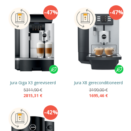
-47%
-47%
Jura Giga X3 gereviseerd
Jura X8 gereconditioneerd
5311,90
€
3199,00
€
2815,31
€
1695,46
€
-42%