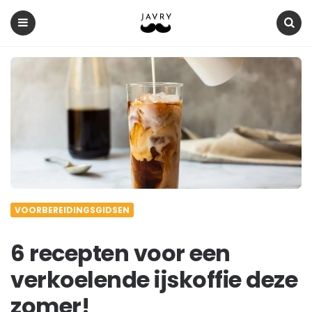
Javry
Koffie
Blog
Menu
Search
VOORBEREIDINGSGIDSEN
6 recepten voor een
verkoelende ijskoffie deze
zomer!