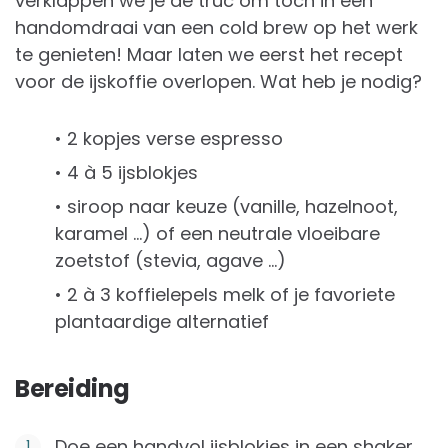
verklappen we je dé truc om toch in een
handomdraai van een cold brew op het werk
te genieten! Maar laten we eerst het recept
voor de ijskoffie overlopen. Wat heb je nodig?
• 2 kopjes verse espresso
• 4 à 5 ijsblokjes
• siroop naar keuze (vanille, hazelnoot,
karamel …) of een neutrale vloeibare
zoetstof (stevia, agave …)
• 2 à 3 koffielepels melk of je favoriete
plantaardige alternatief
Bereiding
Doe een handvol ijsblokjes in een shaker