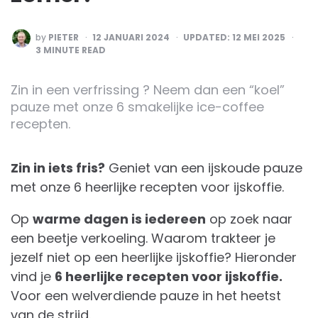
POSTED
by
PIETER
12 JANUARI 2024
UPDATED:
12 MEI 2025
BY
3
MINUTE READ
Zin in een verfrissing ? Neem dan een “koel”
pauze met onze 6 smakelijke ice-coffee
recepten.
Zin in iets fris?
Geniet van een ijskoude pauze
met onze 6 heerlijke recepten voor ijskoffie.
Op
warme dagen is iedereen
op zoek naar
een beetje verkoeling. Waarom trakteer je
jezelf niet op een heerlijke ijskoffie? Hieronder
vind je
6 heerlijke recepten voor ijskoffie.
Voor een welverdiende pauze in het heetst
van de strijd.