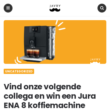
Javry
Koffie
Blog
Menu
Search
UNCATEGORIZED
Vind onze volgende
collega en win een Jura
ENA 8 koffiemachine