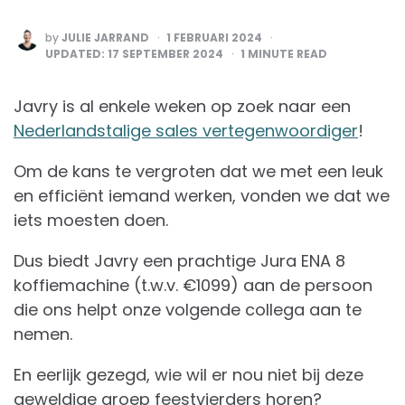
POSTED
by
JULIE JARRAND
1 FEBRUARI 2024
BY
UPDATED:
17 SEPTEMBER 2024
1
MINUTE READ
Javry is al enkele weken op zoek naar een
Nederlandstalige
sales vertegenwoordiger
!
Om de kans te vergroten dat we met een leuk
en efficiënt iemand werken, vonden we dat we
iets moesten doen.
Dus biedt Javry een prachtige Jura ENA 8
koffiemachine (t.w.v. €1099) aan de persoon
die ons helpt onze volgende collega aan te
nemen.
En eerlijk gezegd, wie wil er nou niet bij deze
geweldige groep feestvierders horen?