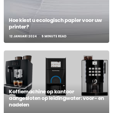
Hoe kiest u ecologisch papier voor uw
printer?
12 JANUARI 2024
5
MINUTE READ
Koffiemachine op kantoor
aangesloten op leidingwater: voor- en
nadelen